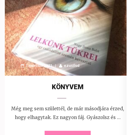
1 március 2021
ezusthid
KÖNYVEM
Még meg sem születtél, de már másodjára érzed,
hogy elhagytak. Ez nagyon fáj. Gyászolsz és …